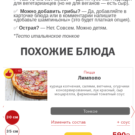
для вегетарианцев (но не для веганов — есть сыр).
✅
Можно добавить грибы?
— Да, добавляйте в
карточке блюда или в комментарии напишите
«добавьте шампиньоны» (это будет платная опция).
✅
Острая?
— Нет. Совсем. Можно детям.
*Тесто итальянское тонкое
ПОХОЖИЕ БЛЮДА
♡ 60
Пицца
Лимпопо
курица копченая, салями, ветчина, огурчики
консервированные, лук красный, сыр
моцарелла, фирменный томатный соус
Тонкое
30 см
Изменить состав
+ соус
35 см