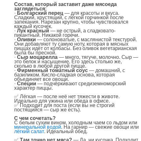
Состав, который заставит даже мясоеда
заглядеться:
·
Болгарский перец
— для красоты и вкуса.
Сладкий, хрустящий, с лёгкой горчинкой после
запекания. Нарезан крупно, чтобы чувствовался
каждый кусочек.
·
Лук красный
— не острый, а сладковато-
пикантный. Никакой горечи.
·
Оливки
— солоноватые, с маслянистой текстурой.
Они добавляют ту самую ноту, которая в мясных
пиццах идёт от колбасы. Без оливок вегетарианская
была бы пресной.
·
Сыр моцарелла
— много, тягуче, молочно. Сыр —
это белок и насыщение. Его здесь столько же,
сколько в любой другой пицце.
·
Фирменный томатный соус
— домашний, с
базиликом. Кисло-сладкая основа, которая
объединяет все овощи.
·
Специи
— подчёркивают средиземноморский
характер пиццы.
✅ Лёгкая — после неё нет тяжести в животе.
Идеально для ужина или обеда в офисе.
✅ Подходит для поста (если вы не строгий
постящийся — сыр же есть).
С чем сочетать?
С белым сухим вином, холодным чаем со льдом или
минеральной водой
. На гарнир — свежие овощи или
лёгкий салат
. Идеальный обед.
✅
Там точно нет мяса?
— Да, ни кусочка. Подходит