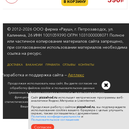
590
a
В КОРЗИНУ
© 2012–2026 ООО фирма «Рауш», г. Петрозаводск, ул.
Калинина, 26 ИНН 1001059390 ОГРН 1031000008071 Полное
или частичное копирование материалов сайта запрещено,
при согласованном использовании материалов необходима
ссылка на ресурс.
ДОСТАВКА
ВАКАНСИИ
ПРАВИЛА
ОТЗЫВЫ
КОНТАКТЫ
Разработка и поддержка сайта —
Артлекс
Продолжая использовать наш сайт, Вы даете согласие на
✖
обработку файлов cookie и пользовательских данных
(указанных в формах отправки данных) в целях правильного
функционирования сайта, проведения ретаргетинга,
Сайт
pizzahod.ru
использует метрические программы веб-
аналитики Яндекс.Метрика и Liveinternet.
статистических исследований, обзоров. Если вы не хотите, чтобы
Ваши данные обрабатывались, покиньте сайт.
Продолжая работу с сайтом
pizzahod.ru
, вы подтверждаете
использование cookies вашего браузера с целью улучшить
Политика конфиденциальности
сервис, также соглашаетесь с документами:
Политика конфиденциальности
и
Пользовательское соглашение
Согласен