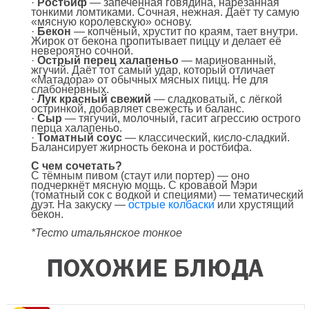
·
Ростбиф
— запечённая говядина, нарезанная
тонкими ломтиками. Сочная, нежная. Даёт ту самую
«мясную королевскую» основу.
·
Бекон
— копчёный, хрустит по краям, тает внутри.
Жирок от бекона пропитывает пиццу и делает её
невероятно сочной.
·
Острый перец халапеньо
— маринованный,
жгучий. Даёт тот самый удар, который отличает
«Матадора» от обычных мясных пицц. Не для
слабонервных.
·
Лук красный свежий
— сладковатый, с лёгкой
остринкой, добавляет свежесть и баланс.
·
Сыр
— тягучий, молочный, гасит агрессию острого
перца халапеньо.
·
Томатный соус
— классический, кисло-сладкий.
Балансирует жирность бекона и ростбифа.
С чем сочетать?
С тёмным пивом (стаут или портер) — оно
подчеркнёт мясную мощь. С кровавой Мэри
(томатный сок с водкой и специями) — тематический
дуэт. На закуску —
острые колбаски
или хрустящий
бекон.
*Тесто итальянское тонкое
ПОХОЖИЕ БЛЮДА