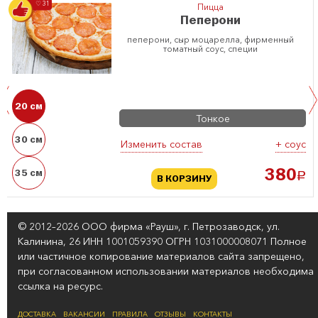
♡ 31
Пицца
Пеперони
пеперони, сыр моцарелла, фирменный
томатный соус, специи
20 см
Тонкое
30 см
Изменить состав
+ соус
35 см
380
a
В КОРЗИНУ
© 2012–2026 ООО фирма «Рауш», г. Петрозаводск, ул.
Калинина, 26 ИНН 1001059390 ОГРН 1031000008071 Полное
или частичное копирование материалов сайта запрещено,
при согласованном использовании материалов необходима
ссылка на ресурс.
ДОСТАВКА
ВАКАНСИИ
ПРАВИЛА
ОТЗЫВЫ
КОНТАКТЫ