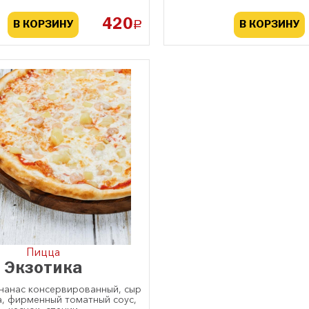
420
a
В КОРЗИНУ
В КОРЗИНУ
Пицца
Экзотика
ананас консервированный, сыр
, фирменный томатный соус,