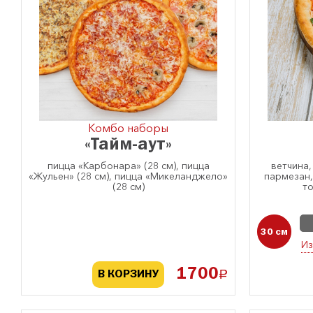
Комбо наборы
«Тайм-аут»
пицца «Карбонара» (28 см), пицца
ветчина,
«Жульен» (28 см), пицца «Микеланджело»
пармезан
(28 см)
т
30 см
Из
1700
a
В КОРЗИНУ