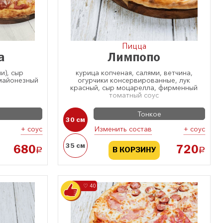
Пицца
а
Лимпопо
и), сыр
курица копченая, салями, ветчина,
майонезный
огурчики консервированные, лук
красный, сыр моцарелла, фирменный
томатный соус
Тонкое
30 см
+ соус
Изменить состав
+ соус
35 см
680
720
a
a
В КОРЗИНУ
♡ 40