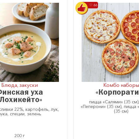
♡ 66
Блюда, закуски
Комбо наборы
Финская уха
«Корпорати
«Лохикейто»
пицца «Салями» (35 см)
«Пеперони» (35 см), пицца
сливки 22%, картофель, лук,
(35 см)
ука, специи, зелень
200 г