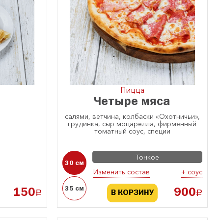
и
Пицца
Четыре мяса
салями, ветчина, колбаски «Охотничьи»,
грудинка, сыр моцарелла, фирменный
томатный соус, специи
Тонкое
30 см
Изменить состав
+ соус
35 см
150
900
a
a
В КОРЗИНУ