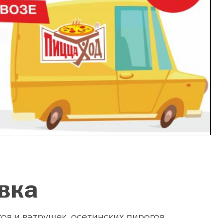
вка
в и ватрушек, осетинских пирогов,