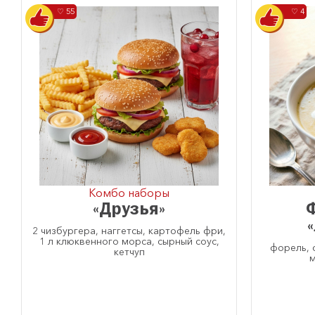
♡ 55
♡ 4
Комбо наборы
«Друзья»
2 чизбургера, наггетсы, картофель фри,
1 л клюквенного морса, сырный соус,
форель, 
кетчуп
м