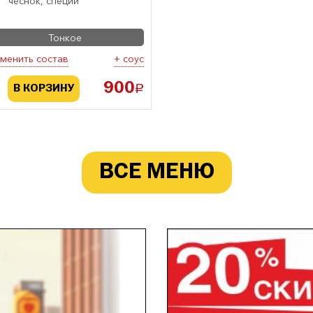
чеснок, специи
Тонкое
менить состав
+ соус
900
a
В КОРЗИНУ
ВСЕ МЕНЮ