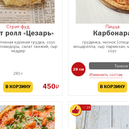
Стрит-фуд
Пицца
т ролл «Цезарь»
Карбонар
пченая куриная грудка, соус
грудинка, чеснок (специ
помидоры, салат свежий, сыр
моцарелла, сыр пармезан, 
чеддер
соус
Тонкое
28 см
280 г
Изменить состав
450
a
В КОРЗИНУ
В КОРЗИНУ
♡ 28