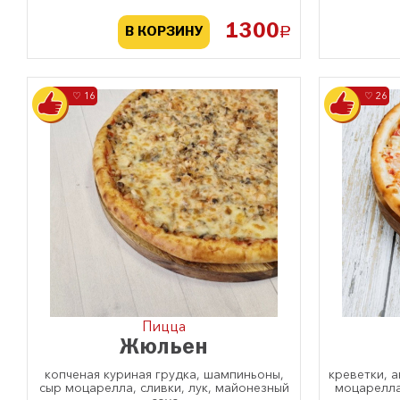
1300
a
В КОРЗИНУ
♡ 16
♡ 26
Пицца
Жюльен
копченая куриная грудка, шампиньоны,
креветки, 
сыр моцарелла, сливки, лук, майонезный
моцарелла