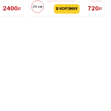
35 см
2400
720
a
a
В КОРЗИНУ