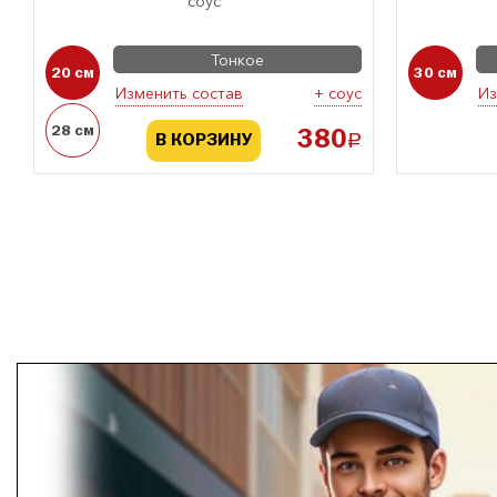
соус
Тонкое
20 см
30 см
Изменить состав
+ соус
Из
28 см
380
a
В КОРЗИНУ