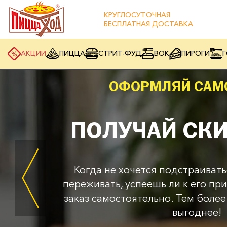
КРУГЛОСУТОЧНАЯ
БЕСПЛАТНАЯ ДОСТАВКА
АКЦИИ
ПИЦЦА
СТРИТ-ФУД
ВОК
ПИРОГИ
Г
ОФОРМЛЯЙ САМ
ПОЛУЧАЙ СКИ
Когда не хочется подстраивать
переживать, успеешь ли к его пр
заказ самостоятельно. Тем более
выгоднее!