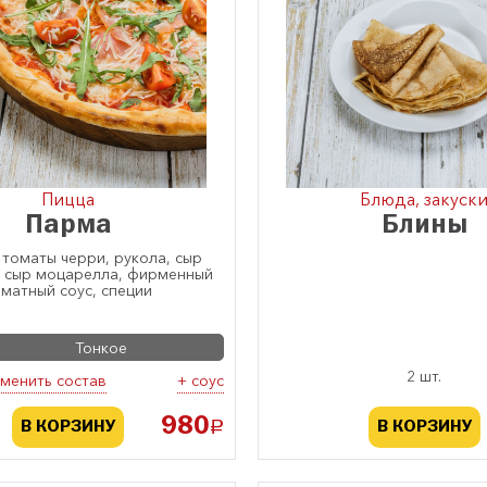
Пицца
Блюда, закуск
Парма
Блины
 томаты черри, рукола, сыр
, сыр моцарелла, фирменный
оматный соус, специи
Тонкое
2 шт.
менить состав
+ соус
980
a
В КОРЗИНУ
В КОРЗИНУ