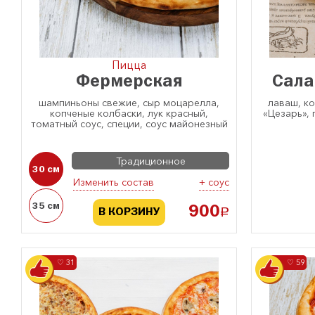
Пицца
Фермерская
Сала
шампиньоны свежие, сыр моцарелла,
лаваш, ко
копченые колбаски, лук красный,
«Цезарь», 
томатный соус, специи, соус майонезный
Традиционное
30 см
Изменить состав
+ соус
35 см
900
a
В КОРЗИНУ
♡ 31
♡ 59