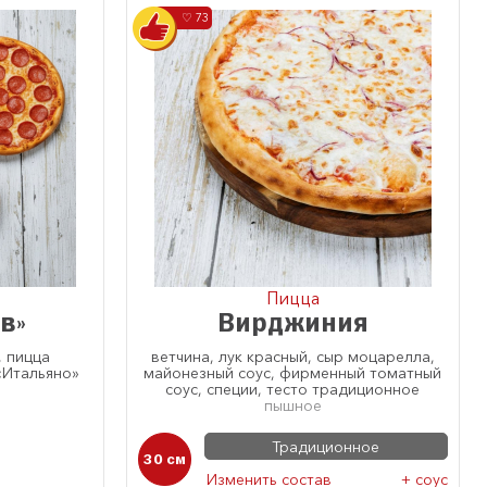
♡ 73
Пицца
в»
Вирджиния
, пицца
ветчина, лук красный, сыр моцарелла,
 «Итальяно»
майонезный соус, фирменный томатный
соус, специи, тесто традиционное
пышное
Традиционное
30 см
Изменить состав
+ соус