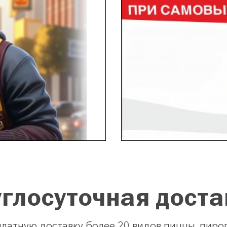
углосуточная доста
латную доставку более 20 видов пиццы, пирого