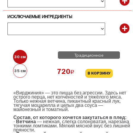
ИСКЛЮЧАЕМЫЕ ИНГРЕДИЕНТЫ
Традиционное
30 см
35 см
720
a
В КОРЗИНУ
«Вирджиния» — это пицца без агрессии. Здесь нет
острого перца, нет копчёностей и тяжёлого мяса.
Только нежная ветчина, пикантный красный лук,
тягучая моцарелла и целых два соуса —
майонезный и томатный.
Состав, от которого хочется закутаться в плед:
·
Ветчина
— нежная, слегка солоноватая, нарезана
тонкими ломтиками. Мягкий мясной вкус без лишней
пряности.