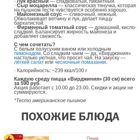
·
Лук красный
— сладковатый, пикантный.
·
Сыр моцарелла
— классическая тянучка, которая
на пышном тесте чувствуется особенно хорошо.
·
Майонезный соус
— сливочный, нежный.
Обволакивает ветчину и лук, делает пиццу
бархатистой.
·
Фирменный томатный соус
— домашний, кисло-
сладкий. Балансирует жирность майонеза и
добавляет свежесть.
С чем сочетать?
С белым полусухим вином или холодным
лимонадом
. Со сладким чаем — да, «Вирджиния»
настолько уютная, что просит чая. На закуску —
лёгкий салат
или
чесночные помазанки
.
· Калорийность: ~239 ккал/100 г
Каждую среду
пицца «Вирджиния» (30 см) всего
за 590 руб
.
Акция работает с 10.00 до 23.00. Скидки и акции не
суммируются.
*Тесто американское пышное
ПОХОЖИЕ БЛЮДА
♡ 38
Пицца