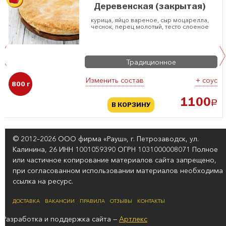
Деревенская (закрытая)
курица, яйцо вареное, сыр моцарелла,
чеснок, перец молотый, тесто слоеное
Традиционное
Изменить состав
+ соус
800 г
1100
a
В КОРЗИНУ
© 2012–2026 ООО фирма «Рауш», г. Петрозаводск, ул.
Калинина, 26 ИНН 1001059390 ОГРН 1031000008071 Полное
или частичное копирование материалов сайта запрещено,
при согласованном использовании материалов необходима
ссылка на ресурс.
ДОСТАВКА
ВАКАНСИИ
ПРАВИЛА
ОТЗЫВЫ
КОНТАКТЫ
Разработка и поддержка сайта —
Артлекс