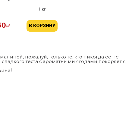
1 кг
50
a
В КОРЗИНУ
малиной, пожалуй, только те, кто никогда ее не
 сладкого теста с ароматными ягодами покоряет с
рина!