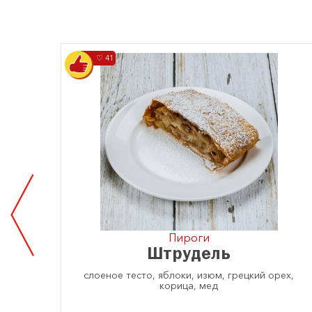
♡ 41
Пироги
й
Штрудель
и
слоеное тесто, яблоки, изюм, грецкий орех,
корица, мед