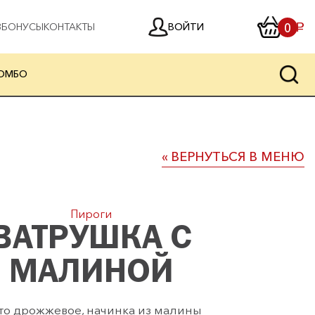
0
0
ВОЙТИ
З
БОНУСЫ
КОНТАКТЫ
a
ОМБО
НАЙТИ
« ВЕРНУТЬСЯ В МЕНЮ
Пироги
ВАТРУШКА С
МАЛИНОЙ
сто дрожжевое, начинка из малины