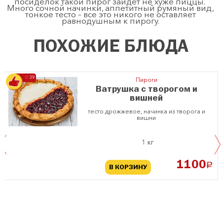
посиделок такой пирог зайдет не хуже пиццы.
Много сочной начинки, аппетитный румяный вид,
тонкое тесто – все это никого не оставляет
равнодушным к пирогу.
ПОХОЖИЕ БЛЮДА
♡ 39
Пироги
Ватрушка с творогом и
вишней
тесто дрожжевое, начинка из творога и
вишни
1 кг
1100
a
В КОРЗИНУ