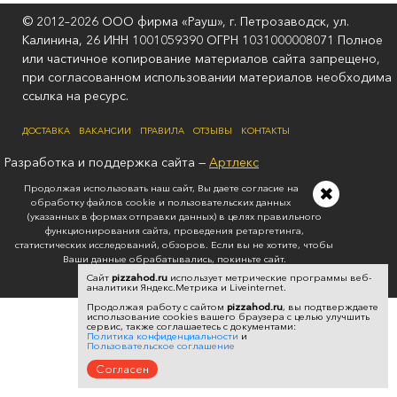
© 2012–2026 ООО фирма «Рауш», г. Петрозаводск, ул.
Калинина, 26 ИНН 1001059390 ОГРН 1031000008071 Полное
или частичное копирование материалов сайта запрещено,
при согласованном использовании материалов необходима
ссылка на ресурс.
ДОСТАВКА
ВАКАНСИИ
ПРАВИЛА
ОТЗЫВЫ
КОНТАКТЫ
Разработка и поддержка сайта —
Артлекс
Продолжая использовать наш сайт, Вы даете согласие на
✖
обработку файлов cookie и пользовательских данных
(указанных в формах отправки данных) в целях правильного
функционирования сайта, проведения ретаргетинга,
статистических исследований, обзоров. Если вы не хотите, чтобы
Ваши данные обрабатывались, покиньте сайт.
Политика конфиденциальности
Сайт
pizzahod.ru
использует метрические программы веб-
аналитики Яндекс.Метрика и Liveinternet.
Продолжая работу с сайтом
pizzahod.ru
, вы подтверждаете
использование cookies вашего браузера с целью улучшить
сервис, также соглашаетесь с документами:
Политика конфиденциальности
и
Пользовательское соглашение
Согласен