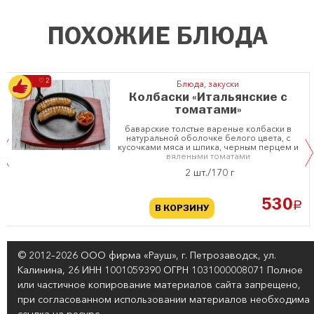
ПОХОЖИЕ БЛЮДА
♡ 2
Блюда, закуски
Колбаски «Итальянские с
томатами»
баварские толстые вареные колбаски в
натуральной оболочке белого цвета, с
кусочками мяса и шпика, черным перцем и
вялеными томатами
2 шт./170 г
530
a
В КОРЗИНУ
© 2012–2026 ООО фирма «Рауш», г. Петрозаводск, ул.
Калинина, 26 ИНН 1001059390 ОГРН 1031000008071 Полное
или частичное копирование материалов сайта запрещено,
при согласованном использовании материалов необходима