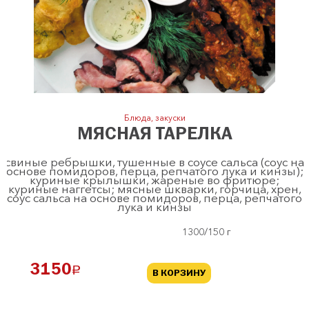
Блюда, закуски
МЯСНАЯ ТАРЕЛКА
свиные ребрышки, тушенные в соусе сальса (соус на
основе помидоров, перца, репчатого лука и кинзы);
куриные крылышки, жареные во фритюре;
куриные наггетсы; мясные шкварки, горчица, хрен,
соус сальса на основе помидоров, перца, репчатого
лука и кинзы
1300/150 г
3150
a
В КОРЗИНУ