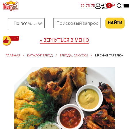
0
72-75-75
0
a
По всему меню
НАЙТИ
♡ 7
« ВЕРНУТЬСЯ В МЕНЮ
ГЛАВНАЯ
КАТАЛОГ БЛЮД
БЛЮДА, ЗАКУСКИ
МЯСНАЯ ТАРЕЛКА