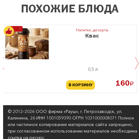
ПОХОЖИЕ БЛЮДА
♡
Напитки, десерты
Квас
0,5 л
160
a
В КОРЗИНУ
© 2012–2026 ООО фирма «Рауш», г. Петрозаводск, ул.
Калинина, 26 ИНН 1001059390 ОГРН 1031000008071 Полное
или частичное копирование материалов сайта запрещено,
при согласованном использовании материалов необходима
ссылка на ресурс.